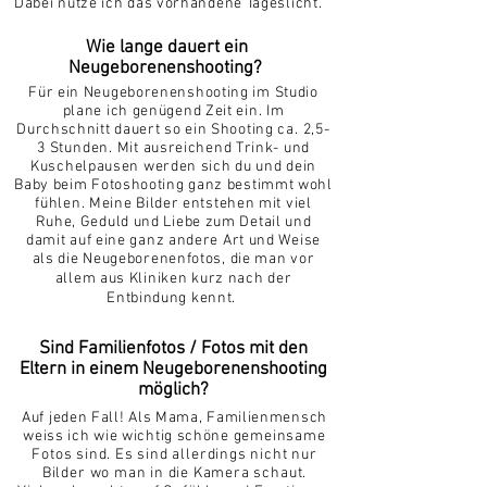
Dabei nutze ich das vorhandene Tageslicht.
Wie lange dauert ein
Neugeborenenshooting?
Für ein Neugeborenenshooting im Studio
plane ich genügend Zeit ein. Im
Durchschnitt dauert so ein Shooting
ca. 2,5-
3 Stunden.
Mit ausreichend Trink- und
Kuschelpausen werden sich du und dein
Baby beim F
otoshooting ganz bestimmt wohl
fühlen. Meine Bilder entstehen mit viel
Ruhe, Geduld und Liebe zum Detail und
damit auf eine ganz andere Art und Weise
als die Neugeborenenfotos, die man vor
allem aus Klinike
n kurz nach der
Entbindung kennt.
Sind Familienfotos / Fotos mit den
Eltern in einem Neugeborenenshooting
möglich?
Auf jeden Fall! Als Mama, Familienmensch
weiss ich wie wichtig schöne
gemeinsame
Fotos sind. Es sind allerdings nicht nur
Bilder wo man in die Kamera schaut.