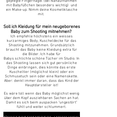
gepfegte Fingernägel (bei Nahaufnahmen
mit Babyfüßchen besonders wichtig) und
ein Make-up. Nimm deine Kosmetiktasche
mit.
Soll ich Kleidung für mein neugeborenes
Baby zum Shooting mitnehmen?
Ich empfehle höchstens ein weisses
kurzarmiges Body, Kuscheldecke für das
Shooting mitzunehmen. Grundsätzlich
braucht das Baby keine Kleidung extra für
die Bilder. Ich habe für
Babys
schlichte
schöne Tücher im Studio.
In
das
Shooting lassen sich gut persönliche
Dinge einbringen, dies könnte das erste
Kuscheltier (möglichst klein) oder ein
Schmusetuch sein oder eine Namenskette.
Aber: denkt immer daran, dass das Kind der
Hauptdarsteller ist!
Es wäre toll wenn das Baby möglichst wenig
über dem Kopf ausziehbaren Sachen an hat.
Damit es sich beim auspacken "ungestört"
fühlt und weiter schlummert.