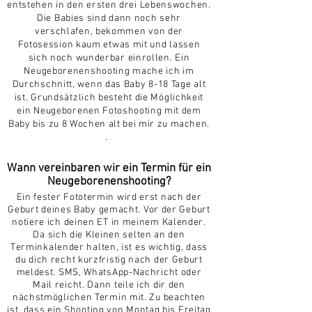
entstehen in den ersten drei Lebenswochen.
Die Babies sind dann noch sehr
verschlafen, bekommen von der
Fotosession kaum etwas mit und lassen
sich noch wunderbar einrollen. Ein
Neugeborenenshooting mache ich im
Durchschnitt, wenn das Baby 8-18 Tage alt
ist. Grundsätzlich besteht die Möglichkeit
ein Neugeborenen
Fotoshooting mit dem
Baby bis zu 8 Wochen alt bei mir zu machen.
.
Wann vereinbaren wir ein Termin für ein
Neugeborenenshooting?
Ein fester Fototermin wird erst nach der
Geburt deines Baby gemach
t. Vor der Geburt
notiere ich deinen ET in meinem Kalender.
Da sich die Kleinen selten an den
Terminkalender halten, ist es wichtig, dass
du dich recht k
urzfristig nach der Geburt
meldest. SMS, WhatsApp-Nachricht oder
Mail reicht. Dann teile ich dir den
nächstmöglichen Termin mit.
Zu beachten
ist, dass ein Shooting von Montag bis Freitag