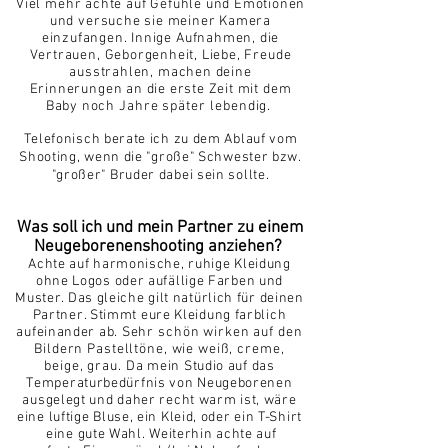
Viel
mehr achte auf Gefühle und Emotionen
und versuche sie meiner Kamera
einzufangen. Innige Aufnahmen, die
Vertrauen, Geborgenheit, Liebe, Freude
ausstrahlen, machen deine
Erinnerungen
an die erste Zeit mit dem
Baby
noch
Jahre
später
lebendig.
Telefonisch berate ich zu dem Ablauf vom
Shooting, wenn die "große" Schwester bzw.
"großer" Bruder da
be
i sein sollte.
Was soll ich und mein Partner zu einem
Neugeborenenshooting anziehen?
Achte auf harmonische, ruhige Kleidung
ohne Logos oder aufällige Farben und
Muster. Das gleiche gilt natürlich für deinen
Partner. Stimmt eure Kleidung farblich
aufeinander ab.
Sehr schön wirken auf den
Bildern Pastelltöne, wie weiß,
creme
,
beige, grau. Da
mein Studio auf das
Temperaturbedürf
nis von Neugeborenen
ausgele
gt und daher recht warm ist, wäre
eine luftige Bluse, ein Kleid, oder ein T-Shirt
eine gute Wahl. Weiterhin achte auf