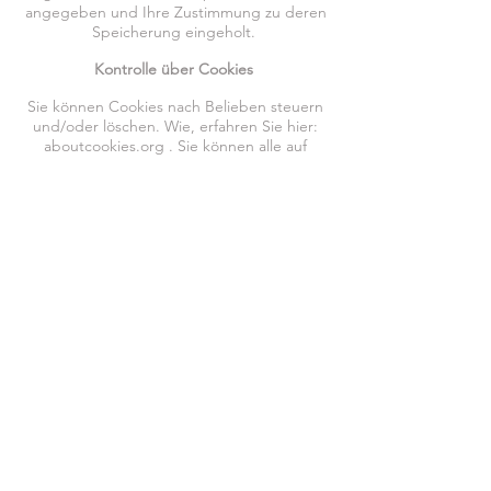
angegeben und Ihre Zustimmung zu deren
Speicherung eingeholt.
Kontrolle über Cookies
Sie können Cookies nach Belieben steuern
und/oder löschen. Wie, erfahren Sie hier:
aboutcookies.org . Sie können alle auf
Ihrem Rechner abgelegten Cookies löschen
und die meisten Browser so einstellen, dass
die Ablage von Cookies verhindert wird.
Dann müssen Sie aber möglicherweise
einige Einstellungen bei jedem Besuch
einer Seite manuell vornehmen und die
Beeinträchtigung mancher Funktionen in
Kauf nehmen.
Impressum / Datenschutz / AGBs